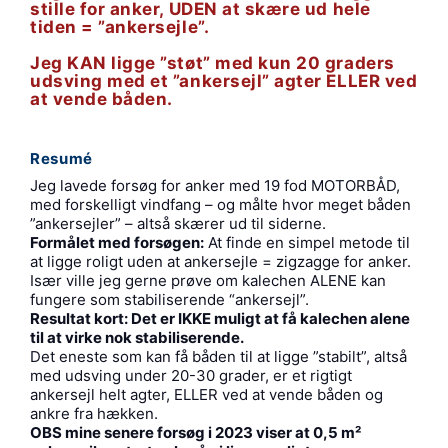
stille for anker, UDEN at skære ud hele
tiden = ”ankersejle”.
Jeg KAN ligge ”støt” med kun 20 graders
udsving med et ”ankersejl” agter ELLER ved
at vende båden.
Resumé
Jeg lavede forsøg for anker med 19 fod MOTORBÅD,
med forskelligt vindfang – og målte hvor meget båden
”ankersejler” – altså skærer ud til siderne.
Formålet med forsøgen:
At finde en simpel metode til
at ligge roligt uden at ankersejle = zigzagge for anker.
Især ville jeg gerne prøve om kalechen ALENE kan
fungere som stabiliserende “ankersejl”.
Resultat kort: Det er IKKE muligt at få kalechen alene
til at virke nok stabiliserende.
Det eneste som kan få båden til at ligge ”stabilt”, altså
med udsving under 20-30 grader, er et rigtigt
ankersejl helt agter, ELLER ved at vende båden og
ankre fra hækken.
OBS mine senere forsøg i 2023 viser at 0,5 m²