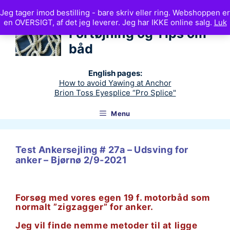
Hop
Jeg tager imod bestilling - bare skriv eller ring. Webshoppen er
til
Ankerteknik
en OVERSIGT, af det jeg leverer. Jeg har IKKE online salg.
Luk
indhold
Fortøjning og Tips om
båd
English pages:
How to avoid Yawing at Anchor
Brion Toss Eyesplice “Pro Splice"
Menu
Test Ankersejling # 27a – Udsving for
anker – Bjørnø 2/9-2021
Forsøg med vores egen 19 f. motorbåd som
normalt ”zigzagger” for anker.
Jeg vil finde nemme metoder til at ligge