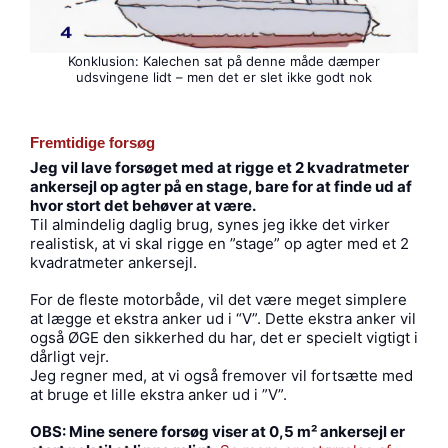
Konklusion: Kalechen sat på denne måde dæmper
udsvingene lidt – men det er slet ikke godt nok
Fremtidige forsøg
Jeg vil lave forsøget med at rigge et 2 kvadratmeter
ankersejl op agter på en stage, bare for at finde ud af
hvor stort det behøver at være.
Til almindelig daglig brug, synes jeg ikke det virker
realistisk, at vi skal rigge en ”stage” op agter med et 2
kvadratmeter ankersejl.
For de fleste motorbåde, vil det være meget simplere
at lægge et ekstra anker ud i “V”. Dette ekstra anker vil
også ØGE den sikkerhed du har, det er specielt vigtigt i
dårligt vejr.
Jeg regner med, at vi også fremover vil fortsætte med
at bruge et lille ekstra anker ud i ”V”.
OBS: Mine senere forsøg viser at 0,5 m² ankersejl er