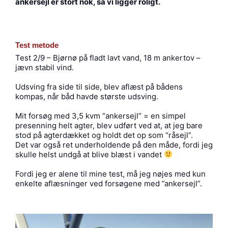
ankersejl er stort nok, så vi ligger roligt.
Test metode
Test 2/9 – Bjørnø på fladt lavt vand, 18 m ankertov –
jævn stabil vind.
Udsving fra side til side, blev aflæst på bådens
kompas, når båd havde største udsving.
Mit forsøg med 3,5 kvm “ankersejl” = en simpel
presenning helt agter, blev udført ved at, at jeg bare
stod på agterdækket og holdt det op som “råsejl”.
Det var også ret underholdende på den måde, fordi jeg
skulle helst undgå at blive blæst i vandet
Fordi jeg er alene til mine test, må jeg nøjes med kun
enkelte aflæsninger ved forsøgene med ”ankersejl”.