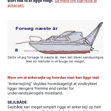
stort nok til at ligge roligt.
Se mere om størrelse af
ankersejl.
Dette vil jeg forsøge til næste år, men det bliver sandsynligvis
ikke en metode vi vil bruge ret meget.
Mere om at ankersejle og hvordan man kan ligge støt
“Ankersejling” skyldes hovedsageligt at vindtrykket
ligger længere fremme end center for
undervandsskrogets modstand.
SEJLBÅDE
:
Sejlbåde kan meget simpelt rigge et ankersejl op helt