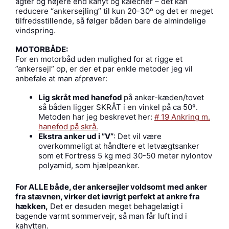
agter og højere end kahyt og kalecher – det kan
reducere “ankersejling” til kun 20-30º og det er meget
tilfredsstillende, så følger båden bare de almindelige
vindspring.
MOTORBÅDE:
For en motorbåd uden mulighed for at rigge et
”ankersejl” op, er der et par enkle metoder jeg vil
anbefale at man afprøver:
Lig skråt med hanefod
på anker-kæden/tovet
så båden ligger SKRÅT i en vinkel på ca 50º.
Metoden har jeg beskrevet her:
# 19 Ankring m.
hanefod på skrå.
Ekstra anker ud i ”V”
: Det vil være
overkommeligt at håndtere et letvægtsanker
som et Fortress 5 kg med 30-50 meter nylontov
polyamid, som hjælpeanker.
For ALLE både, der ankersejler voldsomt med anker
fra stævnen, virker det iøvrigt perfekt at ankre fra
hækken,
Det er desuden meget behagelæigt i
bagende varmt sommervejr, så man får luft ind i
kahytten.