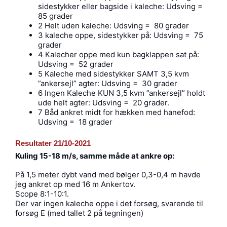
sidestykker eller bagside i kaleche: Udsving =
85 grader
2 Helt uden kaleche: Udsving = 80 grader
3 kaleche oppe, sidestykker på: Udsving = 75
grader
4 Kalecher oppe med kun bagklappen sat på:
Udsving = 52 grader
5 Kaleche med sidestykker SAMT 3,5 kvm
”ankersejl” agter: Udsving = 30 grader
6 Ingen Kaleche KUN 3,5 kvm ”ankersejl” holdt
ude helt agter: Udsving = 20 grader.
7 Båd ankret midt for hækken med hanefod:
Udsving = 18 grader
Resultater 21/10-2021
Kuling 15-18 m/s, samme måde at ankre op:
På 1,5 meter dybt vand med bølger 0,3-0,4 m havde
jeg ankret op med 16 m Ankertov.
Scope 8:1-10:1.
Der var ingen kaleche oppe i det forsøg, svarende til
forsøg E (med tallet 2 på tegningen)