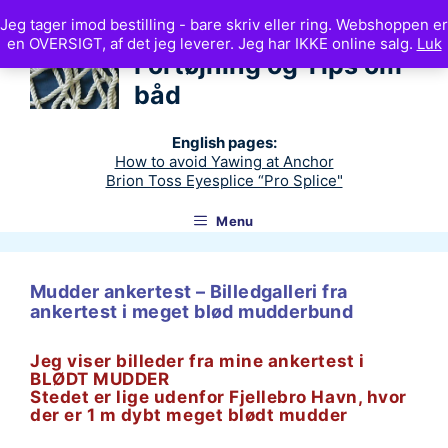
Hop
Jeg tager imod bestilling - bare skriv eller ring. Webshoppen er
til
Ankerteknik
en OVERSIGT, af det jeg leverer. Jeg har IKKE online salg.
Luk
indhold
Fortøjning og Tips om
båd
English pages:
How to avoid Yawing at Anchor
Brion Toss Eyesplice “Pro Splice"
Menu
Mudder ankertest – Billedgalleri fra
ankertest i meget blød mudderbund
Jeg viser billeder fra mine ankertest i
BLØDT MUDDER
Stedet er lige udenfor Fjellebro Havn, hvor
der er 1 m dybt meget blødt mudder