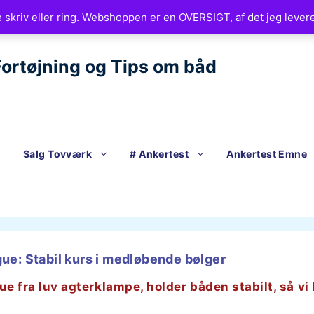
e skriv eller ring. Webshoppen er en OVERSIGT, af det jeg levere
ortøjning og Tips om båd
Salg Tovværk
# Ankertest
Ankertest Emne
ue: Stabil kurs i medløbende bølger
 fra luv agterklampe, holder båden stabilt, så vi I