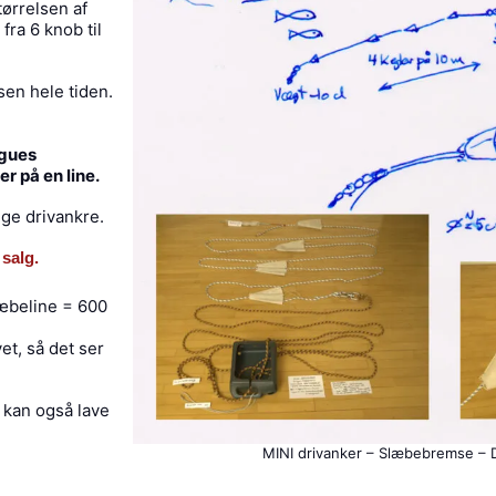
tørrelsen af
fra 6 knob til
rsen hele tiden.
ogues
r på en line.
ige drivankre.
 salg.
læbeline = 600
et, så det ser
 kan også lave
MINI drivanker – Slæbebremse – 