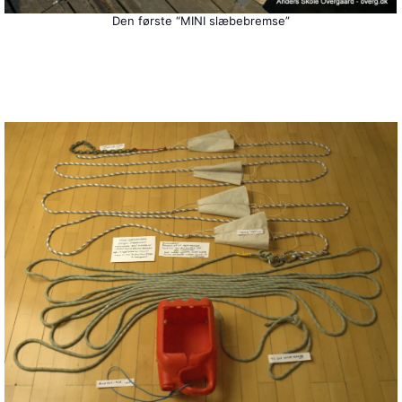
Den første “MINI slæbebremse”