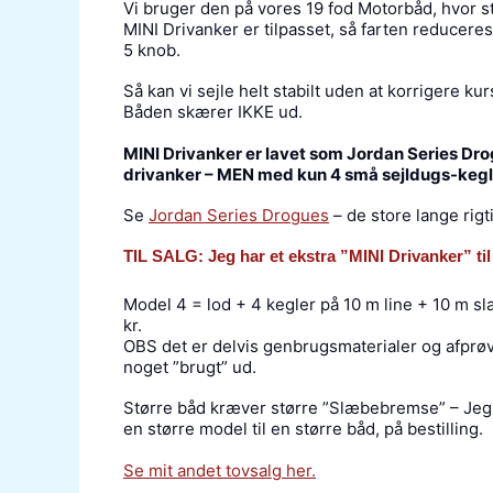
Vi bruger den på vores 19 fod Motorbåd, hvor s
MINI Drivanker er tilpasset, så farten reduceres 
5 knob.
Så kan vi sejle helt stabilt uden at korrigere ku
Båden skærer IKKE ud.
MINI Drivanker er lavet som Jordan Series Dr
drivanker – MEN med kun 4 små sejldugs-kegle
Se
Jordan Series Drogues
– de store lange rigt
TIL SALG: Jeg har et ekstra ”MINI Drivanker” til
Model 4 = lod + 4 kegler på 10 m line + 10 m s
kr.
OBS det er delvis genbrugsmaterialer og afprøv
noget ”brugt” ud.
Større båd kræver større ”Slæbebremse” – Jeg
en større model til en større båd, på bestilling.
Se mit andet tovsalg her.