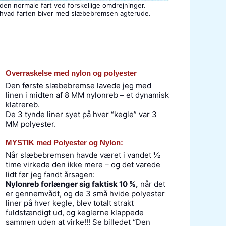
den normale fart ved forskellige omdrejninger.
r, hvad farten biver med slæbebremsen agterude.
Overraskelse med nylon og polyester
Den første slæbebremse lavede jeg med
linen i midten af 8 MM nylonreb – et dynamisk
klatrereb.
De 3 tynde liner syet på hver “kegle” var 3
MM polyester.
MYSTIK med Polyester og Nylon:
Når slæbebremsen havde været i vandet ½
time virkede den ikke mere – og det varede
lidt før jeg fandt årsagen:
Nylonreb forlænger sig faktisk 10 %,
når det
er gennemvådt, og de 3 små hvide polyester
liner på hver kegle, blev totalt strakt
fuldstændigt ud, og keglerne klappede
sammen uden at virke!!! Se billedet “Den