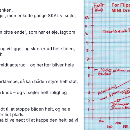
bænken.
ger, men enkelte gange SKAL vi sejle,
 bitre ende”, som har et øje, lagt om
og vi ligger og skærer ud hele tiden,
:
midt agterud – og herfter bliver hele
rklampe, så kan båden styre helt støt,
nob – og vi sejler helt roligt og
t til at stoppe båden helt, og hale
r lidt plads.
blive nødt til at kappe den helt, så vi