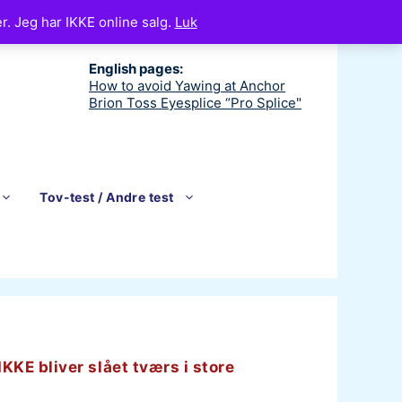
r. Jeg har IKKE online salg.
Luk
English pages:
How to avoid Yawing at Anchor
Brion Toss Eyesplice “Pro Splice"
Tov-test / Andre test
KKE bliver slået tværs i store