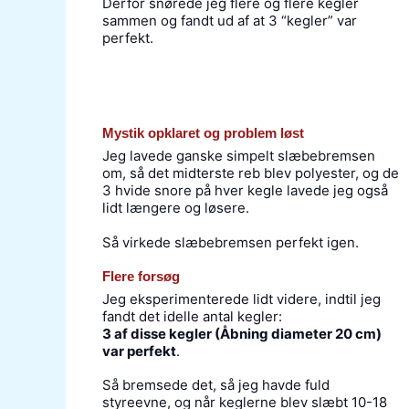
Derfor snørede jeg flere og flere kegler
sammen og fandt ud af at 3 “kegler” var
perfekt.
Mystik opklaret og problem løst
Jeg lavede ganske simpelt slæbebremsen
om, så det midterste reb blev polyester, og de
3 hvide snore på hver kegle lavede jeg også
lidt længere og løsere.
Så virkede slæbebremsen perfekt igen.
Flere forsøg
Jeg eksperimenterede lidt videre, indtil jeg
fandt det idelle antal kegler:
3 af disse kegler (Åbning diameter 20 cm)
var perfekt
.
Så bremsede det, så jeg havde fuld
styreevne, og når keglerne blev slæbt 10-18