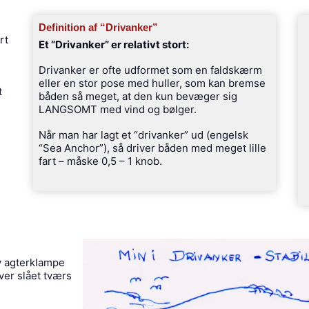
Definition af “Drivanker”
rt
Et “Drivanker” er relativt stort:
Drivanker er ofte udformet som en faldskærm
eller en stor pose med huller, som kan bremse
t
båden så meget, at den kun bevæger sig
LANGSOMT med vind og bølger.
Når man har lagt et “drivanker” ud (engelsk
“Sea Anchor”), så driver båden med meget lille
fart – måske 0,5 – 1 knob.
v agterklampe
ver slået tværs