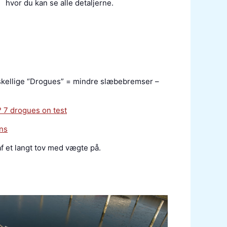
hvor du kan se alle detaljerne.
rskellige “Drogues” = mindre slæbebremser –
 7 drogues on test
ns
f et langt tov med vægte på.
Mini drivan