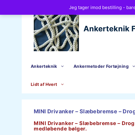
Hop
Jeg tager imod bestilling - bar
til
indhold
Ankerteknik F
Ankerteknik
Ankermetoder Fortøjning
Lidt af Hvert
MINI Drivanker – Slæbebremse – Drog
MINI Drivanker – Slæbebremse – Drogue
medløbende bølger.