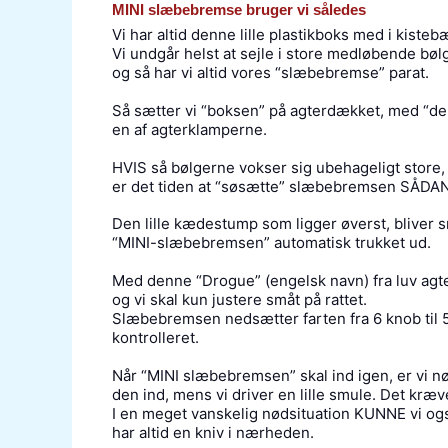
MINI slæbebremse bruger vi således
Vi har altid denne lille plastikboks med i kiste
Vi undgår helst at sejle i store medløbende bøl
og så har vi altid vores “slæbebremse” parat.
Så sætter vi “boksen” på agterdækket, med “den
en af agterklamperne.
HVIS så bølgerne vokser sig ubehageligt store, 
er det tiden at “søsætte” slæbebremsen SÅDAN
Den lille kædestump som ligger øverst, bliver s
“MINI-slæbebremsen” automatisk trukket ud.
Med denne “Drogue” (engelsk navn) fra luv agte
og vi skal kun justere småt på rattet.
Slæbebremsen nedsætter farten fra 6 knob til 5 k
kontrolleret.
Når “MINI slæbebremsen” skal ind igen, er vi nød
den ind, mens vi driver en lille smule. Det kræve
I en meget vanskelig nødsituation KUNNE vi også 
har altid en kniv i nærheden.