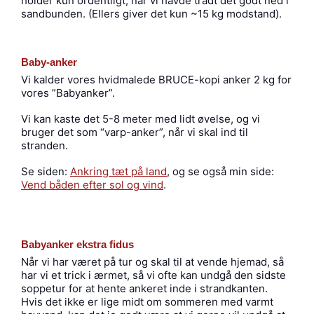
holder kun ordentligt, når vi havde trådt det godt ned i
sandbunden. (Ellers giver det kun ~15 kg modstand).
Baby-anker
Vi kalder vores hvidmalede BRUCE-kopi anker 2 kg for
vores ”Babyanker”.
Vi kan kaste det 5-8 meter med lidt øvelse, og vi
bruger det som “varp-anker”, når vi skal ind til
stranden.
Se siden:
Ankring tæt på land
, og se også min side:
Vend båden efter sol og vind
.
Babyanker ekstra fidus
Når vi har været på tur og skal til at vende hjemad, så
har vi et trick i ærmet, så vi ofte kan undgå den sidste
soppetur for at hente ankeret inde i strandkanten.
Hvis det ikke er lige midt om sommeren med varmt