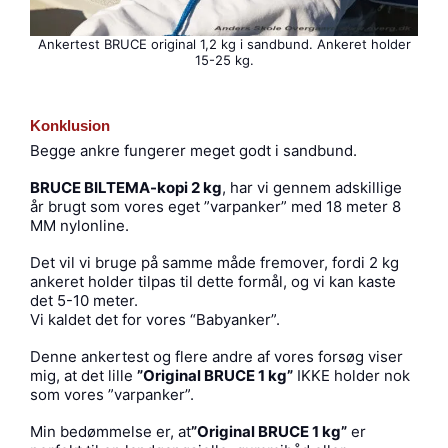
Ankertest BRUCE original 1,2 kg i sandbund. Ankeret holder
15-25 kg.
Konklusion
Begge ankre fungerer meget godt i sandbund.
BRUCE BILTEMA-kopi 2 kg
, har vi gennem adskillige
år brugt som vores eget ”varpanker” med 18 meter 8
MM nylonline.
Det vil vi bruge på samme måde fremover, fordi 2 kg
ankeret holder tilpas til dette formål, og vi kan kaste
det 5-10 meter.
Vi kaldet det for vores “Babyanker”.
Denne ankertest og flere andre af vores forsøg viser
mig, at det lille
”Original BRUCE 1 kg”
IKKE holder nok
som vores ”varpanker”.
Min bedømmelse er, at
”Original BRUCE 1 kg”
er