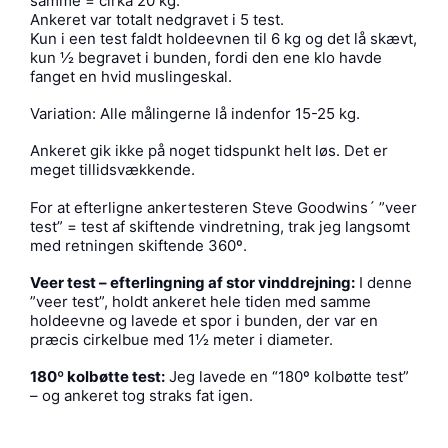
samme = cirka 20 kg.
Ankeret var totalt nedgravet i 5 test.
Kun i een test faldt holdeevnen til 6 kg og det lå skævt,
kun ½ begravet i bunden, fordi den ene klo havde
fanget en hvid muslingeskal.
Variation: Alle målingerne lå indenfor 15-25 kg.
Ankeret gik ikke på noget tidspunkt helt løs. Det er
meget tillidsvækkende.
For at efterligne ankertesteren Steve Goodwins´ ”veer
test” = test af skiftende vindretning, trak jeg langsomt
med retningen skiftende 360º.
Veer test
– efterlingning af stor vinddrejning
:
I denne
”veer test”, holdt ankeret hele tiden med samme
holdeevne og lavede et spor i bunden, der var en
præcis cirkelbue med 1½ meter i diameter.
180º kolbøtte test:
Jeg lavede en “180º kolbøtte test”
– og ankeret tog straks fat igen.