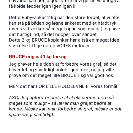
havvand, kan det jo godt være at vi gerne vil undgå at
få kolde fødder igen igen igen !!!
Dette Baby-anker 2 kg har den store fordel, at vi ofte
kan stå på båden og løsne ankeret med et hårdt ryk
(mens vi trækker så meget opad som muligt), og hive
det hurtigt ind, så det hopper over sandet.
Dette 2 kg BRUCE kopianker har altså en meget ideel
størrelse til lige netop VORES metoder.
BRUCE original 1 kg forsøg
Jeg prøver hele tiden at forbedre vores grej, så det
bliver let og samtidigt holder godt nok, og jeg ville
prøve om det meget lille BRUCE 1 kg var godt nok.
MEN det har FOR LILLE HOLDEEVNE til vores formål.
ASO: Jeg opfordrer andre til at eksperimentere så
meget som muligt – så lærer man grejet bedre at
kende. Måske kan man forbedre sit grej, måske endda
spare vægt samtidigt.