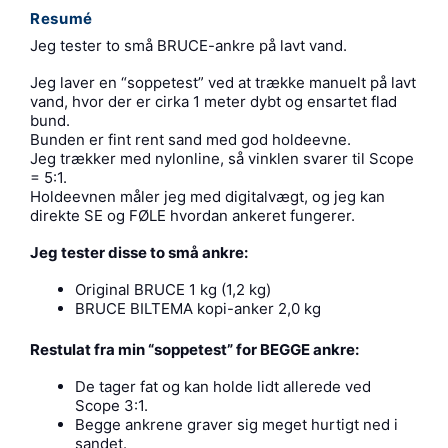
Resumé
Jeg tester to små BRUCE-ankre på lavt vand.
Jeg laver en “soppetest” ved at trække manuelt på lavt
vand, hvor der er cirka 1 meter dybt og ensartet flad
bund.
Bunden er fint rent sand med god holdeevne.
Jeg trækker med nylonline, så vinklen svarer til Scope
= 5:1.
Holdeevnen måler jeg med digitalvægt, og jeg kan
direkte SE og FØLE hvordan ankeret fungerer.
Jeg tester disse to små ankre:
Original BRUCE 1 kg (1,2 kg)
BRUCE BILTEMA kopi-anker 2,0 kg
Restulat fra min “soppetest” for BEGGE ankre:
De tager fat og kan holde lidt allerede ved
Scope 3:1.
Begge ankrene graver sig meget hurtigt ned i
sandet.