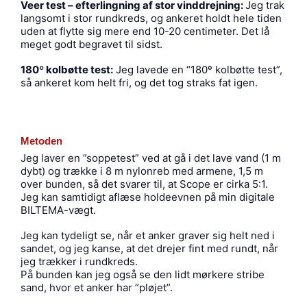
Veer test – efterlingning af stor vinddrejning:
Jeg trak
langsomt i stor rundkreds, og ankeret holdt hele tiden
uden at flytte sig mere end 10-20 centimeter. Det lå
meget godt begravet til sidst.
180º kolbøtte test:
Jeg lavede en “180º kolbøtte test”,
så ankeret kom helt fri, og det tog straks fat igen.
Metoden
Jeg laver en ”soppetest” ved at gå i det lave vand (1 m
dybt) og trække i 8 m nylonreb med armene, 1,5 m
over bunden, så det svarer til, at Scope er cirka 5:1.
Jeg kan samtidigt aflæse holdeevnen på min digitale
BILTEMA-vægt.
Jeg kan tydeligt se, når et anker graver sig helt ned i
sandet, og jeg kanse, at det drejer fint med rundt, når
jeg trækker i rundkreds.
På bunden kan jeg også se den lidt mørkere stribe
sand, hvor et anker har ”pløjet”.