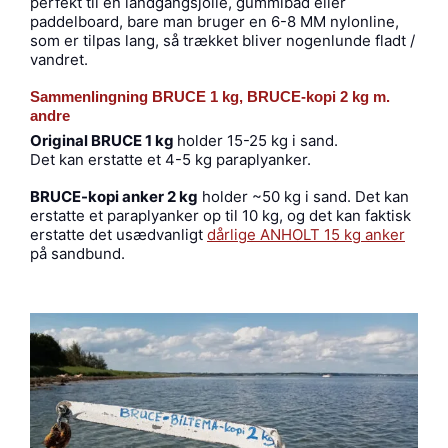
perfekt til en landgangsjolle, gummibåd eller
paddelboard, bare man bruger en 6-8 MM nylonline,
som er tilpas lang, så trækket bliver nogenlunde fladt /
vandret.
Sammenlingning BRUCE 1 kg, BRUCE-kopi 2 kg m.
andre
Original BRUCE 1 kg
holder 15-25 kg i sand.
Det kan erstatte et 4-5 kg paraplyanker.
BRUCE-kopi anker 2 kg
holder ~50 kg i sand. Det kan
erstatte et paraplyanker op til 10 kg, og det kan faktisk
erstatte det usædvanligt
dårlige ANHOLT 15 kg anker
på sandbund.