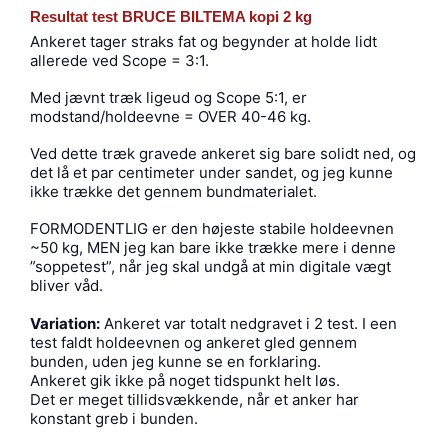
Resultat test BRUCE BILTEMA kopi 2 kg
Ankeret tager straks fat og begynder at holde lidt
allerede ved Scope = 3:1.
Med jævnt træk ligeud og Scope 5:1, er
modstand/holdeevne = OVER 40-46 kg.
Ved dette træk gravede ankeret sig bare solidt ned, og
det lå et par centimeter under sandet, og jeg kunne
ikke trække det gennem bundmaterialet.
FORMODENTLIG er den højeste stabile holdeevnen
~50 kg, MEN jeg kan bare ikke trække mere i denne
”soppetest”, når jeg skal undgå at min digitale vægt
bliver våd.
Variation:
Ankeret var totalt nedgravet i 2 test. I een
test faldt holdeevnen og ankeret gled gennem
bunden, uden jeg kunne se en forklaring.
Ankeret gik ikke på noget tidspunkt helt løs.
Det er meget tillidsvækkende, når et anker har
konstant greb i bunden.