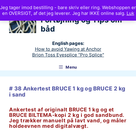
Hop
Jeg tager imod bestilling - bare skriv eller ring. Webshoppen er
til
Ankerteknik
en OVERSIGT, af det jeg leverer. Jeg har IKKE online salg.
Luk
indhold
Fortøjning og Tips om
båd
English pages:
How to avoid Yawing at Anchor
Brion Toss Eyesplice “Pro Splice"
Menu
# 38 Ankertest BRUCE 1 kg og BRUCE 2 kg
i sand
Ankertest af originalt BRUCE 1 kg og et
BRUCE BILTEMA-kopi 2 kg i god sandbund.
Jeg trækker manuelt på lavt vand, og måler
holdeevnen med digitalvægt.