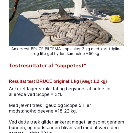
Ankertest BRUCE BILTEMA-kopianker 2 kg med kort tripline
og lille gul flyder, kan holde ~50 kg
Testresultater af ”soppetest”
Resultat test BRUCE original 1 kg (vægt 1,2 kg)
Ankeret tager straks fat og begynder at holde lidt
allerede ved Scope = 3:1.
Med jævnt træk ligeud og Scope 5:1, er
modstand/holdeevne =18-22 kg.
Ved dette træk glider ankeret meget langsomt gennem
bunden, og modstanden bliver ved med at være den