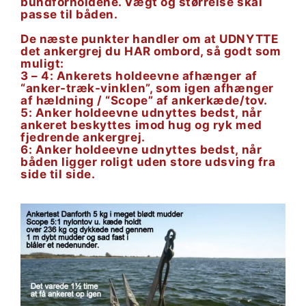
bundforholdene. Vægt og størrelse skal
passe til båden.
De næste punkter handler om at UDNYTTE
det ankergrej du HAR ombord, så godt som
muligt:
3 – 4: Ankerets holdeevne afhænger af
“anker-træk-vinklen”, som igen afhænger
af hældning / “Scope” af ankerkæde/tov.
5: Anker holdeevne udnyttes bedst, når
ankeret beskyttes imod hug og ryk med
fjedrende ankergrej.
6: Anker holdeevne udnyttes bedst, når
båden ligger roligt uden store udsving fra
side til side.