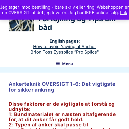
Hop
Jeg tager imod bestilling - bare skriv eller ring. Webshoppen er
til
Ankerteknik
en OVERSIGT, af det jeg leverer. Jeg har IKKE online salg.
Luk
indhold
Fortøjning og Tips om
båd
English pages:
How to avoid Yawing at Anchor
Brion Toss Eyesplice “Pro Splice"
Menu
Ankerteknik OVERSIGT 1-6: Det vigtigste
for sikker ankring
Disse faktorer er de vigtigste at forstå og
udnytte:
1: Bundmaterialet er næsten altafgørende
for, at dit anker får godt hold.
2: Typen af anker skal passe til