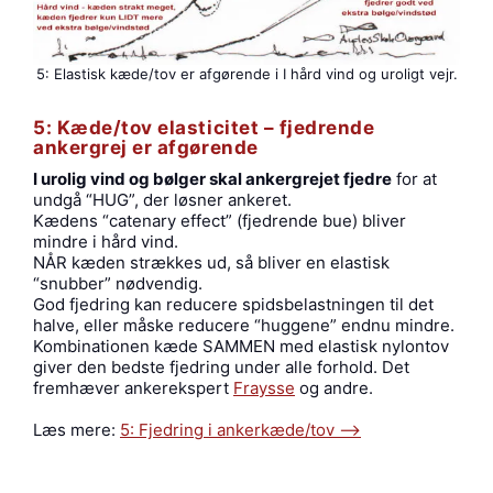
5: Elastisk kæde/tov er afgørende i I hård vind og uroligt vejr.
5: Kæde/tov elasticitet – fjedrende
ankergrej er afgørende
I urolig vind og bølger skal ankergrejet fjedre
for at
undgå “HUG”, der løsner ankeret.
Kædens “catenary effect” (fjedrende bue) bliver
mindre i hård vind.
NÅR kæden strækkes ud, så bliver en elastisk
“snubber” nødvendig.
God fjedring kan reducere spidsbelastningen til det
halve, eller måske reducere “huggene” endnu mindre.
Kombinationen kæde SAMMEN med elastisk nylontov
giver den bedste fjedring under alle forhold. Det
fremhæver ankerekspert
Fraysse
og andre.
Læs mere:
5: Fjedring i ankerkæde/tov —->