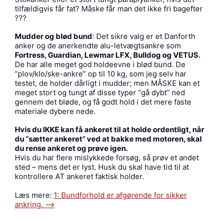
tilfældigvis får fat? Måske får man det ikke fri bagefter
???
Mudder og blød bund
: Det sikre valg er et Danforth
anker og de anerkendte alu-letvægtsankre som
Fortress, Guardian, Lewmar LFX, Bulldog og VETUS.
De har alle meget god holdeevne i blød bund. De
“plov/klo/ske-ankre” op til 10 kg, som jeg selv har
testet, de holder dårligt i mudder; men MÅSKE kan et
meget stort og tungt af disse typer “gå dybt” ned
gennem det bløde, og få godt hold i det mere faste
materiale dybere nede.
Hvis du IKKE kan få ankeret til at holde ordentligt, når
du “sætter ankeret” ved at bakke med motoren, skal
du rense ankeret og prøve igen.
Hvis du har flere mislykkede forsøg, så prøv et andet
sted – mens det er lyst. Husk du skal have tid til at
kontrollere AT ankeret faktisk holder.
Læs mere:
1: Bundforhold er afgørende for sikker
ankring. —->