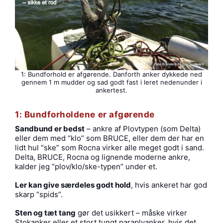
1: Bundforhold er afgørende. Danforth anker dykkede ned
gennem 1 m mudder og sad godt fast i leret nedenunder i
ankertest.
1: Bundforholdene er afgørende
Sandbund er bedst
– ankre af Plovtypen (som Delta)
eller dem med “klo” som BRUCE, eller dem der har en
lidt hul “ske” som Rocna virker alle meget godt i sand.
Delta, BRUCE, Rocna og lignende moderne ankre,
kalder jeg “plov/klo/ske-typen” under et.
Ler kan give særdeles godt hold
, hvis ankeret har god
skarp “spids”.
Sten og tæt tang
gør det usikkert – måske virker
Stokanker eller et stort tungt paraplyanker, hvis det