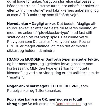
du vil ligge for anker. Vægt og størrelse skal passe til
bådens størrelse. Erfarne tursejlere anbefaler anker et
eller to “numre større” end fabrikkernes anbefaling, og
at man ALTID ankrer op som til “hårdt vejr”.
Hovedanker – Dagligt anker
: Det bedste “daglige all-
round-anker” er efter de fleste tursejleres mening, et
moderne anker af “plov/klo/ske-type” med fast stift
skaft og een ret ret skarp spids. Det kunne være
Plovtypen som Delta eller “ske typen” som Rocna.
BRUCE er meget almindeligt. men det er mindre
sikkert og holder lidt mindre.
I SAND og MUDDER er Danforth typen meget effektiv
,
og her medregner jeg ligeledes letvægtsanker som
Fortress m.v. MEN den type er sårbar for “noget i
klemme”, og ved stor vindspring er det usikkert, om de
“resetter”.
Nogen ankre har meget LIDT HOLDEEVNE
, som
Paraplyanker og Tallerkenanker.
Kopianker kan være OK, men nogen er totalt
ubrugelige:
Se mit afsnit om
Danforth anker
, og se