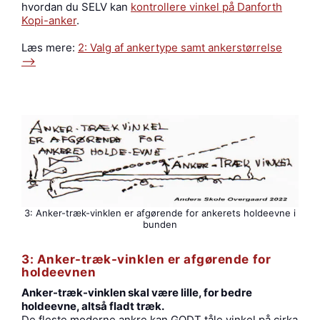
hvordan du SELV kan
kontrollere vinkel på Danforth
Kopi-anker
.
Læs mere:
2: Valg af ankertype samt ankerstørrelse
—->
3: Anker-træk-vinklen er afgørende for ankerets holdeevne i
bunden
3: Anker-træk-vinklen er afgørende for
holdeevnen
Anker-træk-vinklen skal være lille, for bedre
holdeevne, altså fladt træk.
De fleste moderne ankre kan GODT tåle vinkel på cirka