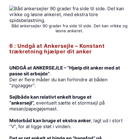
Båd ankersejler 90 grader fra side til side. Det kan vrikke og
løsne ankeret.
6 : Undgå at Ankersejle
–
Konstant
trækretning hjælper dit anker
UNDGÅ at ANKERSEJLE – “Hjælp dit anker med at
passe sit arbejde”
.
Der er flere måder du kan forhindre at båden
“zigzagger”.
Sejlbåde kan relativt enkelt bruge et
“ankersejl”,
eventuelt sætte et stormsejl på
mesan/papegøjemast.
Motorbåd kan bruge et ekstra anker
, lagt ud i stort
“V”, for at ligge støt i vinden.
Det er ret enkelt at binde en “hanefod” på