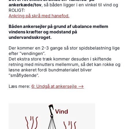
ankerkæde/tov
, så båden ligger i en vinkel til vind og
ROLIGT:
Ankring på skrå med hanefod.
Båden ankersejler på grund af ubalance mellem
vindens kræfter og modstand på
undervandsskroget.
Der kommer en 2-3 gange så stor spidsbelastning lige
efter “vendingen”.
Det ekstra store træk kommer desuden i skiftende
retning med minutters mellemrum, så det kan rokke og
løsne ankeret fordi bundmaterialet bliver
“småflydende”.
Læs mere:
6: Undgå at ankersejle —->