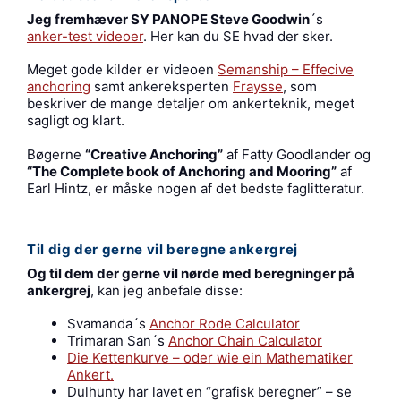
Jeg fremhæver SY PANOPE Steve Goodwin
´s
anker-test videoer
. Her kan du SE hvad der sker.
Meget gode kilder er videoen
Semanship – Effecive
anchoring
samt ankereksperten
Fraysse
, som
beskriver de mange detaljer om ankerteknik, meget
sagligt og klart.
Bøgerne
“Creative Anchoring”
af Fatty Goodlander og
“The Complete book of Anchoring and Mooring”
af
Earl Hintz, er måske nogen af det bedste faglitteratur.
Til dig der gerne vil beregne ankergrej
Og til dem der gerne vil nørde med beregninger på
ankergrej
, kan jeg anbefale disse:
Svamanda´s
Anchor Rode Calculator
Trimaran San´s
Anchor Chain Calculator
Die Kettenkurve – oder wie ein Mathematiker
Ankert.
Dulhunty har lavet en “grafisk beregner” – se