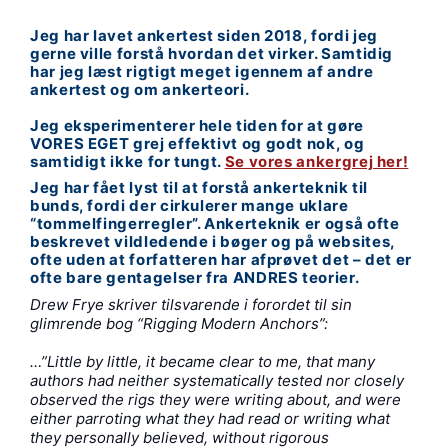
Jeg har lavet ankertest siden 2018, fordi jeg
gerne ville forstå hvordan det virker. Samtidig
har jeg læst rigtigt meget igennem af andre
ankertest og om ankerteori.
Jeg eksperimenterer hele tiden for at gøre
VORES EGET grej effektivt og godt nok, og
samtidigt ikke for tungt.
Se vores ankergrej her!
Jeg har fået lyst til at forstå ankerteknik til
bunds, fordi der cirkulerer mange uklare
“tommelfingerregler”. Ankerteknik er også ofte
beskrevet vildledende i bøger og på websites,
ofte uden at forfatteren har afprøvet det – det er
ofte bare gentagelser fra ANDRES teorier.
Drew Frye skriver tilsvarende i forordet til sin
glimrende bog “Rigging Modern Anchors”:
…”Little by little, it became clear to me, that many
authors had neither systematically tested nor closely
observed the rigs they were writing about, and were
either parroting what they had read or writing what
they personally believed, without rigorous