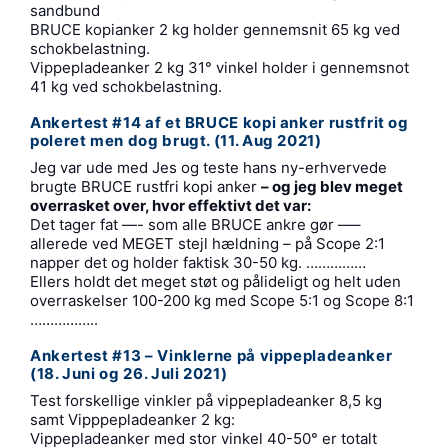
sandbund
BRUCE kopianker 2 kg holder gennemsnit 65 kg ved
schokbelastning.
Vippepladeanker 2 kg 31° vinkel holder i gennemsnot
41 kg ved schokbelastning.
Ankertest #14 af et BRUCE kopi anker rustfrit og
poleret men dog brugt. (11. Aug 2021)
Jeg var ude med Jes og teste hans ny-erhvervede
brugte BRUCE rustfri kopi anker
– og jeg blev meget
overrasket over, hvor effektivt det var:
Det tager fat —- som alle BRUCE ankre gør —–
allerede ved MEGET stejl hældning – på Scope 2:1
napper det og holder faktisk 30-50 kg. ……………
Ellers holdt det meget støt og pålideligt og helt uden
overraskelser 100-200 kg med Scope 5:1 og Scope 8:1
……………..
Ankertest #13 – Vinklerne på vippepladeanker
(18. Juni og 26. Juli 2021)
Test forskellige vinkler på vippepladeanker 8,5 kg
samt Vipppepladeanker 2 kg:
Vippepladeanker med stor vinkel 40-50° er totalt