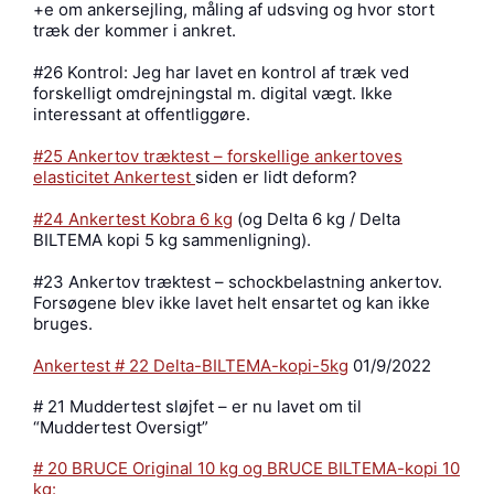
+e om ankersejling, måling af udsving og hvor stort
træk der kommer i ankret.
#26 Kontrol: Jeg har lavet en kontrol af træk ved
forskelligt omdrejningstal m. digital vægt. Ikke
interessant at offentliggøre.
#25 Ankertov træktest – forskellige ankertoves
elasticitet Ankertest
siden er lidt deform?
#24 Ankertest Kobra 6 kg
(og Delta 6 kg / Delta
BILTEMA kopi 5 kg sammenligning).
#23 Ankertov træktest – schockbelastning ankertov.
Forsøgene blev ikke lavet helt ensartet og kan ikke
bruges.
Ankertest # 22 Delta-BILTEMA-kopi-5kg
01/9/2022
# 21 Muddertest sløjfet – er nu lavet om til
“Muddertest Oversigt”
# 20 BRUCE Original 10 kg og BRUCE BILTEMA-kopi 10
kg: