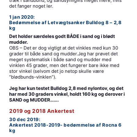
træk i sandbund, og sandsynligvis meget mere, hvis
det fanger noget ler.
1 jan 2020:
Bedømmelse af Letvægtsanker Bulldog 8 – 2,8
kg
Det holder særdeles godt BÅDE i sand og i blødt
mudder.
OBS – Det er dog vigtigt at det vinkles med kun 30
grader til både sand og mudder.Jeg har prøvet det
meget systematisk i både sand og mudder med
vinklen 45 grader, men det fungerer bare ikke med
stor vinkel (selvom det jo netop skulle være
“blødbunds-vinklen”).
Jeg har kun testet Bulldog 2,8 med nylontov, og det
har med 30 graders vinkel, holdt 160 kg og derover i
SAND og MUDDER…….
2019 og 2018 Ankertest
30 dec 2019:
Ankertest 2018-2019- bedømmelse af Rocna 6
kg