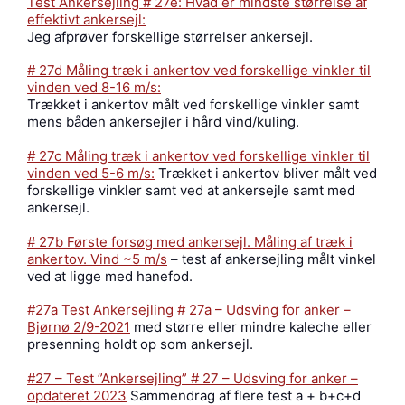
Test Ankersejling # 27e: Hvad er mindste størrelse af
effektivt ankersejl:
Jeg afprøver forskellige størrelser ankersejl.
# 27d Måling træk i ankertov ved forskellige vinkler til
vinden ved 8-16 m/s:
Trækket i ankertov målt ved forskellige vinkler samt
mens båden ankersejler i hård vind/kuling.
# 27c Måling træk i ankertov ved forskellige vinkler til
vinden ved 5-6 m/s:
Trækket i ankertov bliver målt ved
forskellige vinkler samt ved at ankersejle samt med
ankersejl.
# 27b Første forsøg med ankersejl. Måling af træk i
ankertov. Vind ~5 m/s
– test af ankersejling målt vinkel
ved at ligge med hanefod.
#27a Test Ankersejling # 27a – Udsving for anker –
Bjørnø 2/9-2021
med større eller mindre kaleche eller
presenning holdt op som ankersejl.
#27 – Test ”Ankersejling” # 27 – Udsving for anker –
opdateret 2023
Sammendrag af flere test a + b+c+d