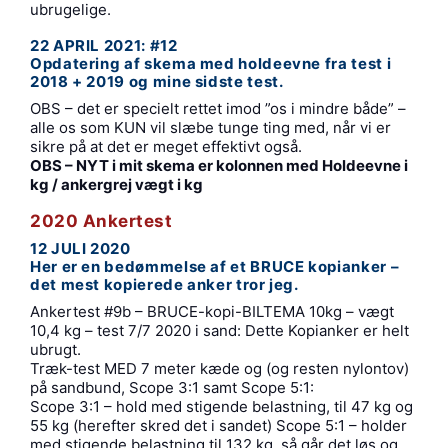
ubrugelige.
22 APRIL 2021: #12
Opdatering af skema med holdeevne fra test i
2018 + 2019 og mine sidste test.
OBS – det er specielt rettet imod ”os i mindre både” –
alle os som KUN vil slæbe tunge ting med, når vi er
sikre på at det er meget effektivt også.
OBS – NYT i mit skema er kolonnen med Holdeevne i
kg / ankergrej vægt i kg
2020 Ankertest
12 JULI 2020
Her er en bedømmelse af et BRUCE kopianker –
det mest kopierede anker tror jeg.
Ankertest #9b – BRUCE-kopi-BILTEMA 10kg – vægt
10,4 kg – test 7/7 2020 i sand: Dette Kopianker er helt
ubrugt.
Træk-test MED 7 meter kæde og (og resten nylontov)
på sandbund, Scope 3:1 samt Scope 5:1:
Scope 3:1 – hold med stigende belastning, til 47 kg og
55 kg (herefter skred det i sandet) Scope 5:1 – holder
med stigende belastning til 132 kg, så går det løs og