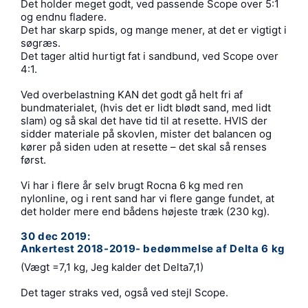
Det holder meget godt, ved passende Scope over 5:1
og endnu fladere.
Det har skarp spids, og mange mener, at det er vigtigt i
søgræs.
Det tager altid hurtigt fat i sandbund, ved Scope over
4:1.
Ved overbelastning KAN det godt gå helt fri af
bundmaterialet, (hvis det er lidt blødt sand, med lidt
slam) og så skal det have tid til at resette. HVIS der
sidder materiale på skovlen, mister det balancen og
kører på siden uden at resette – det skal så renses
først.
Vi har i flere år selv brugt Rocna 6 kg med ren
nylonline, og i rent sand har vi flere gange fundet, at
det holder mere end bådens højeste træk (230 kg).
30 dec 2019:
Ankertest 2018-2019- bedømmelse af Delta 6 kg
(Vægt =7,1 kg, Jeg kalder det Delta7,1)
Det tager straks ved, også ved stejl Scope.