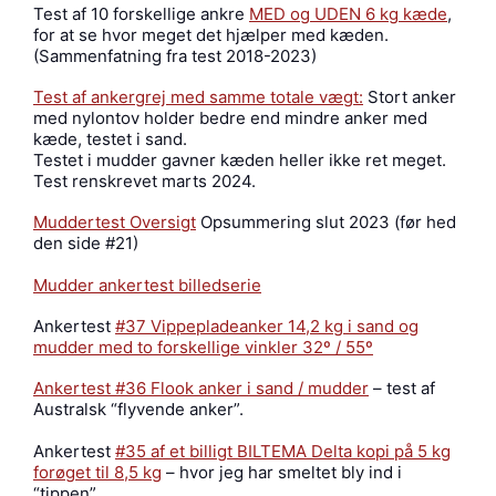
Test af 10 forskellige ankre
MED og UDEN 6 kg kæde
,
for at se hvor meget det hjælper med kæden.
(Sammenfatning fra test 2018-2023)
Test af ankergrej med samme totale vægt:
Stort anker
med nylontov holder bedre end mindre anker med
kæde, testet i sand.
Testet i mudder gavner kæden heller ikke ret meget.
Test renskrevet marts 2024.
Muddertest Oversigt
Opsummering slut 2023 (før hed
den side #21)
Mudder ankertest billedserie
Ankertest
#37 Vippepladeanker 14,2 kg i sand og
mudder med to forskellige vinkler 32º / 55º
Ankertest #36 Flook anker i sand / mudder
– test af
Australsk “flyvende anker”.
Ankertest
#35 af et billigt BILTEMA Delta kopi på 5 kg
forøget til 8,5 kg
– hvor jeg har smeltet bly ind i
“tippen”.