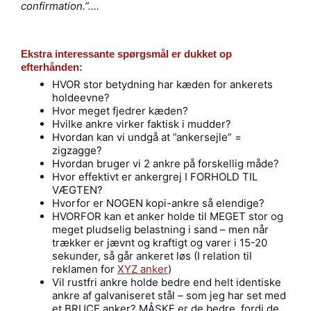
confirmation.”….
Ekstra interessante spørgsmål er dukket op
efterhånden:
HVOR stor betydning har kæden for ankerets
holdeevne?
Hvor meget fjedrer kæden?
Hvilke ankre virker faktisk i mudder?
Hvordan kan vi undgå at ”ankersejle” =
zigzagge?
Hvordan bruger vi 2 ankre på forskellig måde?
Hvor effektivt er ankergrej I FORHOLD TIL
VÆGTEN?
Hvorfor er NOGEN kopi-ankre så elendige?
HVORFOR kan et anker holde til MEGET stor og
meget pludselig belastning i sand – men når
trækker er jævnt og kraftigt og varer i 15-20
sekunder, så går ankeret løs (I relation til
reklamen for
XYZ anker
)
Vil rustfri ankre holde bedre end helt identiske
ankre af galvaniseret stål – som jeg har set med
et BRUCE anker? MÅSKE er de bedre, fordi de