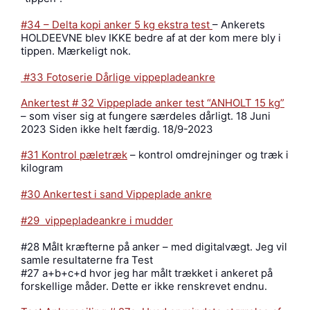
#34 – Delta kopi anker 5 kg ekstra test
– Ankerets
HOLDEEVNE blev IKKE bedre af at der kom mere bly i
tippen. Mærkeligt nok.
#33 Fotoserie Dårlige vippepladeankre
Ankertest # 32 Vippeplade anker test “ANHOLT 15 kg”
– som viser sig at fungere særdeles dårligt. 18 Juni
2023 Siden ikke helt færdig. 18/9-2023
#31 Kontrol pæletræk
– kontrol omdrejninger og træk i
kilogram
#30 Ankertest i sand Vippeplade ankre
#29 vippepladeankre i mudder
#28 Målt kræfterne på anker – med digitalvægt. Jeg vil
samle resultaterne fra Test
#27 a+b+c+d hvor jeg har målt trækket i ankeret på
forskellige måder. Dette er ikke renskrevet endnu.