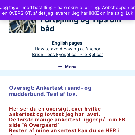
Hop
Jeg tager imod bestilling - bare skriv eller ring. Webshoppen er
til
Ankerteknik
en OVERSIGT, af det jeg leverer. Jeg har IKKE online salg.
Luk
indhold
Fortøjning og Tips om
båd
English pages:
How to avoid Yawing at Anchor
Brion Toss Eyesplice “Pro Splice"
Menu
Oversigt: Ankertest i sand- og
mudderbund. Test af tov.
Her ser du en oversigt, over hvilke
ankertest og tovtest jeg har lavet.
De første mange ankertest ligger på min
FB
side “A Overgaard”
Resten af mine ankertest kan du se HER i