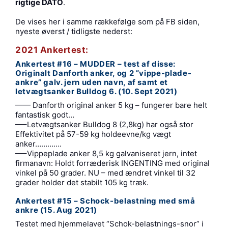
rigtige DATO
.
De vises her i samme rækkefølge som på FB siden,
nyeste øverst / tidligste nederst:
2021 Ankertest:
Ankertest #16 – MUDDER – test af disse:
Originalt Danforth anker, og 2 ”vippe-plade-
ankre” galv. jern uden navn, af samt et
letvægtsanker Bulldog 6. (10. Sept 2021)
—— Danforth original anker 5 kg – fungerer bare helt
fantastisk godt…
—–Letvægtsanker Bulldog 8 (2,8kg) har også stor
Effektivitet på 57-59 kg holdeevne/kg vægt
anker………….
—–Vippeplade anker 8,5 kg galvaniseret jern, intet
firmanavn: Holdt forræderisk INGENTING med original
vinkel på 50 grader. NU – med ændret vinkel til 32
grader holder det stabilt 105 kg træk.
Ankertest #15 – Schock-belastning med små
ankre (15. Aug 2021)
Testet med hjemmelavet “Schok-belastnings-snor” i