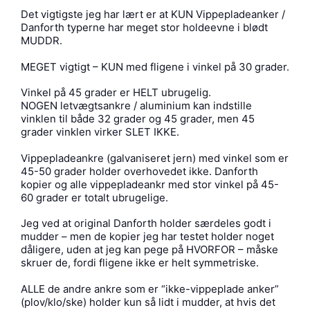
Det vigtigste jeg har lært er at KUN Vippepladeanker /
Danforth typerne har meget stor holdeevne i blødt
MUDDR.
MEGET vigtigt – KUN med fligene i vinkel på 30 grader.
Vinkel på 45 grader er HELT ubrugelig.
NOGEN letvægtsankre / aluminium kan indstille
vinklen til både 32 grader og 45 grader, men 45
grader vinklen virker SLET IKKE.
Vippepladeankre (galvaniseret jern) med vinkel som er
45-50 grader holder overhovedet ikke. Danforth
kopier og alle vippepladeankr med stor vinkel på 45-
60 grader er totalt ubrugelige.
Jeg ved at original Danforth holder særdeles godt i
mudder – men de kopier jeg har testet holder noget
dåligere, uden at jeg kan pege på HVORFOR – måske
skruer de, fordi fligene ikke er helt symmetriske.
ALLE de andre ankre som er “ikke-vippeplade anker”
(plov/klo/ske) holder kun så lidt i mudder, at hvis det