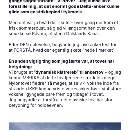
gange sagde fortalte: “Vi driver”.
Jeg kunne ikke
forestille mig, at det enormt gode Delta-anker kunne
glide som en strikkepind i tykmælk.
Men det var jo hvad der skete – hver gang der kom et
frisk sommerpust, så gled vi langsomt hen over den
smukke sø Råvarp, et sted i Dalslands Kanal.
Efter DEN oplevelse, begyndte jeg lave ankertest for
at FORSTÅ, hvad der egentlig skete “nede i mørket”.
En anden vigtig ting som jeg lærte var, at tovet har
betydning:
Vi brugte et
”dynamisk klatrereb” til ankertov
– og jeg
kunne MÆRKE at dette tov fjedrede særdeles meget.
Nylontovet fjedrer så meget, at selv 4 voksne inde fra
stranden IKKE kunne vriste vores anker løs – vi 4 store
voksne “gyngede bare frem og tilbage” i tovet.
Jeg begyndte at forstå at det elastiske tov, har stor
betydning for holdeevnen.