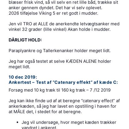
blæser frisk vind, så vil selv en ret lille båd, trække sit
anker gennem dyndet. Det har vi selv oplevet.
2026 tilføjelse Viking 5 er ret godt i mudder.
Jen vil TRO at ALLE de anerkendte letvægtsanker med
vinkel 32 grader (lille vinkel) Akan holde i mudder.
DÅRLIGT HOLD:
Paraplyankre og Tallerkenanker holder meget lidt.
Jeg har også testet at selve KÆDEN ALENE holder
meget lidt.
10 dec 2019:
Ankertest – Test af ”Catenary effekt” af kæde C:
Forsøg med 10 kg træk til 160 kg træk – 7 /12 2019
Jeg kan ikke finde ud af at beregne ”catenary effect” af
ankerkæden, så jeg har lavet en opstilling i haven for
at MÅLE det, i stedet for at beregne.
Jeg vil undersøge, hvor meget kæden trækker
vandret i ankeret.