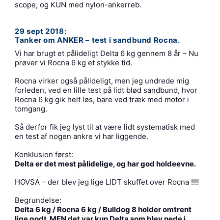
scope, og KUN med nylon-ankerreb.
29 sept 2018:
Tanker om ANKER – test i sandbund Rocna.
Vi har brugt et pålideligt Delta 6 kg gennem 8 år – Nu
prøver vi Rocna 6 kg et stykke tid.
Rocna virker også pålideligt, men jeg undrede mig
forleden, ved en lille test på lidt blød sandbund, hvor
Rocna 6 kg gik helt løs, bare ved træk med motor i
tomgang.
Så derfor fik jeg lyst til at være lidt systematisk med
en test af nogen ankre vi har liggende.
Konklusion først:
Delta er det mest pålidelige, og har god holdeevne.
HOVSA – der blev jeg lige LIDT skuffet over Rocna !!!!
Begrundelse:
Delta 6 kg / Rocna 6 kg / Bulldog 8 holder omtrent
lige godt. MEN det var kun Delta som blev nede i