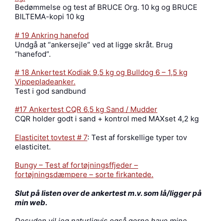
Bedømmelse og test af BRUCE Org. 10 kg og BRUCE
BILTEMA-kopi 10 kg
# 19 Ankring hanefod
Undgå at “ankersejle” ved at ligge skråt. Brug
“hanefod”.
# 18 Ankertest Kodiak 9,5 kg og Bulldog 6 – 1,5 kg
Vippepladeanker.
Test i god sandbund
#17 Ankertest CQR 6,5 kg Sand / Mudder
CQR holder godt i sand + kontrol med MAXset 4,2 kg
Elasticitet tovtest # 7
: Test af forskellige typer tov
elasticitet.
Bungy – Test af fortøjningsffjeder –
fortøjningsdæmpere – sorte firkantede.
Slut på listen over de ankertest m.v. som lå/ligger på
min web.
Desuden vil jeg naturligvis også gerne have mine