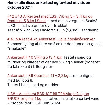
Her er alle disse ankertest og tovtest m.v siden
oktober 2021:
#42 #43 Ankertest med LS3: Viking 5 – 3,4 kg og
Danforth 5,8 kg i Sand
– med digitalvægt LineScale3
(LS3) til at lave grafer over trækket.
Test af Viking 5 og Danforth 13 lb (5,8 kg) i sandbund.
# 41 MAXset 4 kg Ankertest – jolle / småbådsanker
Sammenligning af flere små ankre der kunne bruges til
“småbåde”.
Ankertest # 40 Viking 5 (3,4 kg)
Testet i sand og
mudder og billeder af det nye Viking 5 anker (doneret
fra fabrikken) i billedgalleri.
Ankertest # 39 Guardian 11 – 2,2 kg
sammenlignet
med Bulldog 8.
Testet i både sand og mudder.
# 38 – Ankertest BBRUCE BILTEMAkopi 2 kg og
BRUCE original 1 kg,
testet ved at trække på lavt vand
= “soppe-test” – 30. Juni 2024.